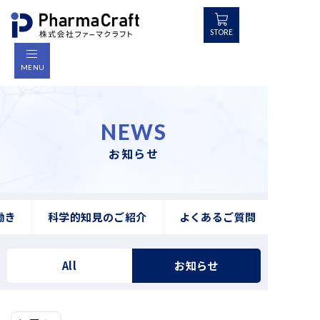
コ
ン
STORE
テ
ン
MENU
ツ
へ
ス
NEWS
キ
ッ
お知らせ
プ
働き
科学的知見のご紹介
よくあるご質問
All
お知らせ